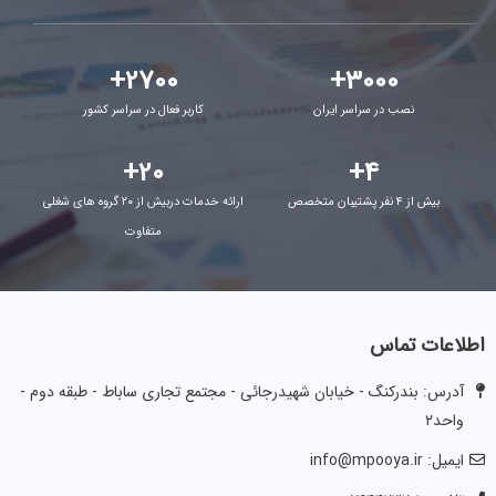
+
2700
+
3000
نصب در سراسر ایران
کاربر فعال در سراسر کشور
+
20
+
4
بیش از ۴ نفر پشتیبان متخصص
ارائه خدمات دربیش از ۲۰ گروه های شغلی
متفاوت
اطلاعات تماس
آدرس: بندرکنگ - خیابان شهیدرجائی - مجتمع تجاری ساباط - طبقه دوم -
واحد۲
ایمیل: info@mpooya.ir